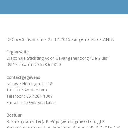
DSG de Sluis is sinds 23-12-2015 aangemerkt als ANBI.
Organisatie
:
Diaconale Stichting voor Gevangenenzorg “De Sluis”
RSIN/fiscaal nr: 8558.66.810
Contactgegevens
:
Nieuwe Herengracht 18
1018 DP Amsterdam
Telefoon: 06 4204 1309
E-mail: info@dsgdesluis.nl
Bestuur
:
R. Knol (voorzitter), P. Prijs (penningmeester), J.J.R.
Karssen (secretaris), A. Ameerun- Sedoc (lid), P.C. Olie (lid).