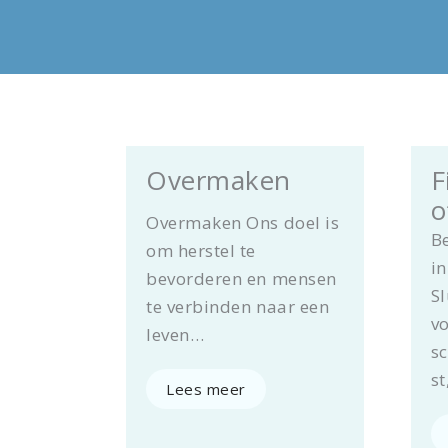
Overmaken
F
o
Overmaken Ons doel is
B
om herstel te
in
bevorderen en mensen
Sl
te verbinden naar een
vo
leven…
s
st
Lees meer