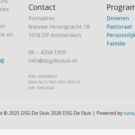
eunt
Contact
Progra
plex
Postadres
Doneren
en
Nieuwe Herengracht 18
Pastoraat
che en
1018 DP Amsterdam
Persoonlij
Familie
06 – 4204 1309
info@dsgdesluis.nl
RSIN: 855866810
IBAN: NL73 TRIO 0391 0935 09
KVK : 64816540
t © 2025 DSG De Sluis 2026 DSG De Sluis | Powered by
curs