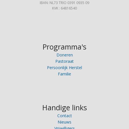
IBAN: NL73 TRIO 0391 0935 09
KVK : 64816540
Programma's
Doneren
Pastoraat
Persoonlijk Herstel
Familie
Handige links
Contact
Nieuws
Vrijwilligers